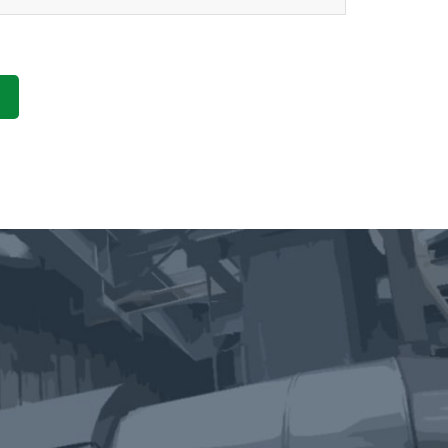
利用しているサービスの新機能や更新情報、キ
お断りするため。
加えてWebサイト上にも公表するものとしま
開示・提供することはいたしません。また、安全
に是正に関する対策を講じます。