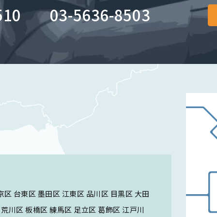
510
03-5636-8503
のために特に必要がある場合であって、本人の同意を得ることが困難
を受けた者が法令の定める事務を遂行することに対して協力する必要
る場合。
に必要な範囲内において個人情報の取扱いの全部又は一部を委託する
個人情報が提供される場合。
合及び前項の(1)から(6)に記載する場合を除き、個人データをあら
に基づき個人情報の開示・訂正・利用措置を求められたときは、ユー
京区 台東区 墨田区 江東区 品川区 目黒区 大田
行います（当該個人情報が存在しない時はその旨を通知いたします。
ない場合は、この限りではありません。
 荒川区 板橋区 練馬区 足立区 葛飾区 江戸川