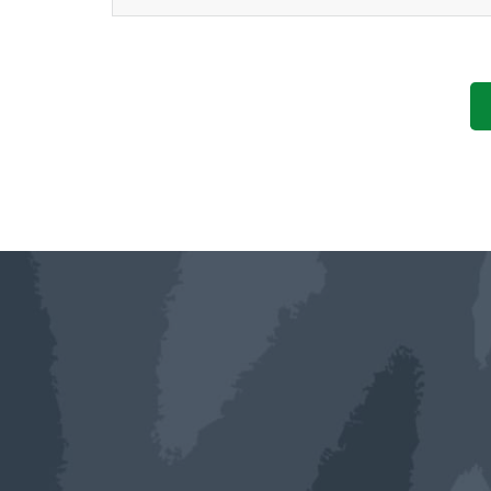
お問い合わせへの対応。
求人採用における面接の日時および、選考結
取得した閲覧・購買履歴等の情報を分析し、
ャンペーン情報などをメール送付によるご案
ユーザーが利用しているサービスのメンテナ
利用規約に違反したユーザーの特定、その他
個人情報の利用目的は、変更前後の関連性に
個人情報の利用目的について変更を行った際
す。
求人情報における面接の日時および選考結果
第3条（個人情報の管理と保護）
個人情報の管理は、厳重に行うこととし、次に
性を考慮し、個人情報への不正アクセス、個人
人の生命、身体又は財産の保護のために必要