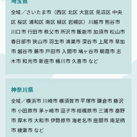
埼玉県
全域／さいたま市（西区 北区 大宮区 見沼区 中央
区 桜区 浦和区 南区 緑区 岩槻区）川越市 熊谷市
川口市 行田市 秩父市 所沢市 飯能市 加須市 松山市
春日部市 狭山市 羽生市 鴻巣市 深谷市 上尾市 草加
市 越谷市 蕨市 戸田市 入間市 鳩ヶ谷市 朝霞市 志
木市 和光市 新座市 桶川市 久喜市 など
神奈川県
全域／横浜市 川崎市 横須賀市 平塚市 鎌倉市 藤沢
市 小田原市 茅ヶ崎市 逗子市 相模原市 三浦市 秦野
市 厚木市 大和市 伊勢原市 海老名市 座間市 南足柄
市 綾瀬市 など